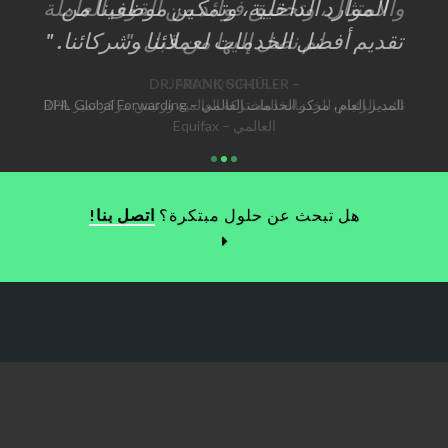
الموارد الداخلية، وتمكين موظفينا من
تقديم أفضل الخدمات لعملائنا وشركائنا.
مدير التقنيات والمنتجات الناشئة – Deloitte Canada
DR. FRANK SCHÜLER
المدير العام، مركز الخدمات العالمي – DHL Global Forwarding
نائب الرئيس للخدمات المشتركة العالمية ورئيس مركز تميز RPA
العالمي – Equifax
هل تبحث عن حلول مبتكرة؟
اتصل بنا!