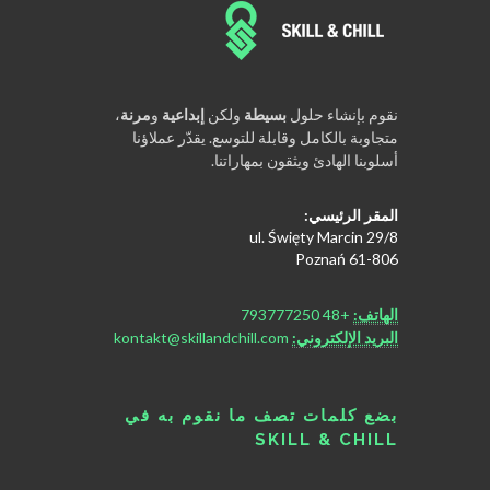
نقوم بإنشاء حلول
بسيطة
ولكن
إبداعية
و
مرنة
،
متجاوبة بالكامل وقابلة للتوسع. يقدّر عملاؤنا
أسلوبنا الهادئ ويثقون بمهاراتنا.
المقر الرئيسي:
ul. Święty Marcin 29/8
61-806 Poznań
الهاتف:
+48 793777250
البريد الإلكتروني:
kontakt@skillandchill.com
بضع كلمات تصف ما نقوم به في
SKILL & CHILL