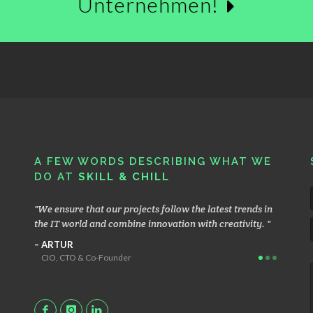
Unternehmen!
A FEW WORDS DESCRIBING WHAT WE
DO AT
SKILL & CHILL
he
We ensure that our projects follow the latest trends in
We foc
later
the IT world and combine innovation with creativity.
based o
highly e
ARTUR
CIO, CTO & Co-Founder
MACI
Head G