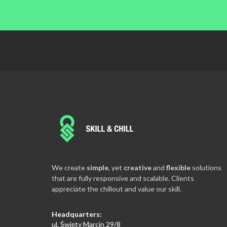
We are extremely intrigued when discovering t
needs of new clients, because their satisfaction 
We create
simple
, yet
creative
and
flexible
solutions
brings us great joy and fulfillment.
that are fully responsive and scalable. Clients
ŁUKASZ
appreciate the chillout and value our skill.
CEO, CVO & Co-Founder
Headquarters:
ul. Święty Marcin 29/8