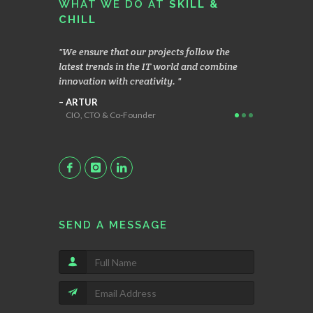
WHAT WE DO AT
SKILL &
CHILL
hen
We ensure that our projects follow the
We focus on 
ients,
latest trends in the IT world and combine
operating mo
 brings us
innovation with creativity.
enables the c
applications
ARTUR
CIO, CTO & Co-Founder
MACIEK
Head Geek
SEND A MESSAGE